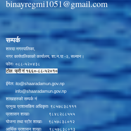
binayregmi1051@gmail.com
सम्पर्क
शारदा नगरपालिका,
नगर कार्यपालिकाको कार्यालय, शा.न.पा -२, सल्यान।
फोनः ०८८-५२०४३८
टोल फ्री नं १६६०-८८-५२०१०
ईमेल:
i
to@shaaradamun.gov.np
info@shaaradamun.gov.np
शाखाहरुको सम्पर्क नं
प्रमुख प्रशासकिय अधिकृतः ९८५७८३८१११
प्रशासन शाखाः ९८४८२८८५५५
योजना तथा स्टोर शाखाः ९८५७८३८०१२
आर्थिक प्रशासन शाखाः ९८५७८३८०१३