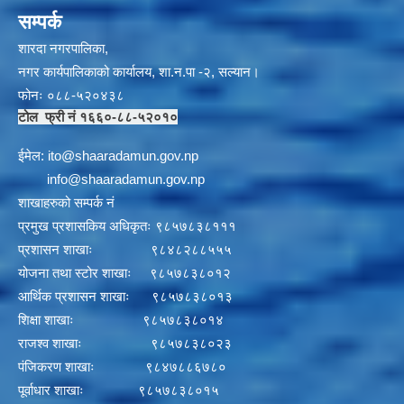
सम्पर्क
शारदा नगरपालिका,
नगर कार्यपालिकाको कार्यालय, शा.न.पा -२, सल्यान।
फोनः ०८८-५२०४३८
टोल फ्री नं १६६०-८८-५२०१०
ईमेल:
i
to@shaaradamun.gov.np
info@shaaradamun.gov.np
शाखाहरुको सम्पर्क नं
प्रमुख प्रशासकिय अधिकृतः ९८५७८३८१११
प्रशासन शाखाः ९८४८२८८५५५
योजना तथा स्टोर शाखाः ९८५७८३८०१२
आर्थिक प्रशासन शाखाः ९८५७८३८०१३
शिक्षा शाखाः ९८५७८३८०१४
राजश्व शाखाः ९८५७८३८०२३
पंजिकरण शाखाः ९८४७८८६७८०
पूर्वाधार शाखाः ९८५७८३८०१५