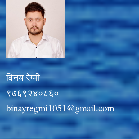
विनय रेग्मी
९७६९२४०८६०
binayregmi1051@gmail.com