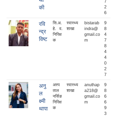
7
की
2
6
सि.अ.
स्वास्थ्य
bistarab
9
रवि
हे. व.
शाखा
indra@
8
न्द्र
निरिक्ष
gmail.co
4
विष्ट
क
m
7
8
4
4
0
2
7
अस्प
स्वास्थ्य
anuthap
9
अनु
ताल
शाखा
a218@
8
ल
नर्सिङ
gmail.co
6
क्ष्मी
निरिक्ष
m
6
थापा
क
9
3