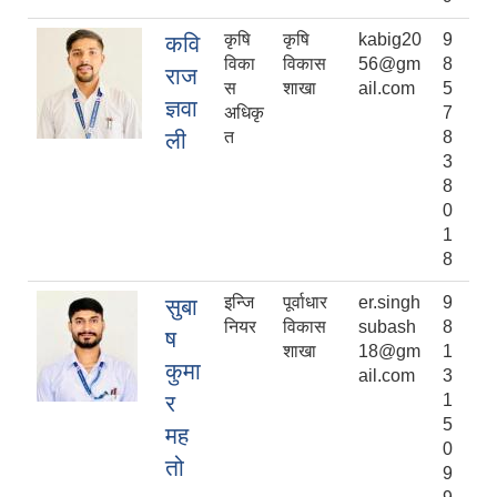
कृषि
कृषि
kabig20
9
कवि
विका
विकास
56@gm
8
राज
स
शाखा
ail.com
5
ज्ञवा
अधिकृ
7
ली
त
8
3
8
0
1
8
इन्जि
पूर्वाधार
er.singh
9
सुबा
नियर
विकास
subash
8
ष
शाखा
18@gm
1
कुमा
ail.com
3
र
1
5
मह
0
तो
9