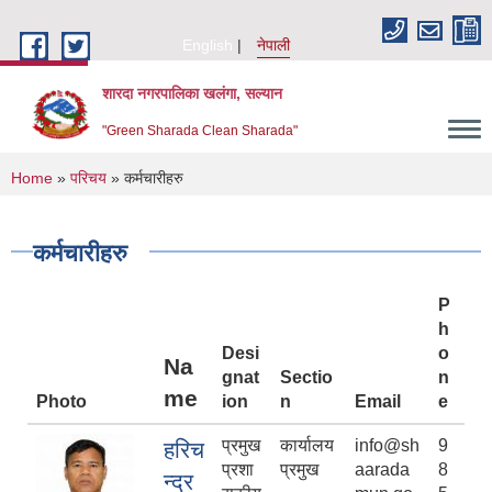
Skip to main content
English
नेपाली
शारदा नगरपालिका खलंगा, सल्यान
"Green Sharada Clean Sharada"
You are here
Home
»
परिचय
» कर्मचारीहरु
कर्मचारीहरु
P
h
Desi
o
Na
gnat
Sectio
n
me
Photo
ion
n
Email
e
प्रमुख
कार्यालय
info@sh
9
हरिच
प्रशा
प्रमुख
aarada
8
न्द्र