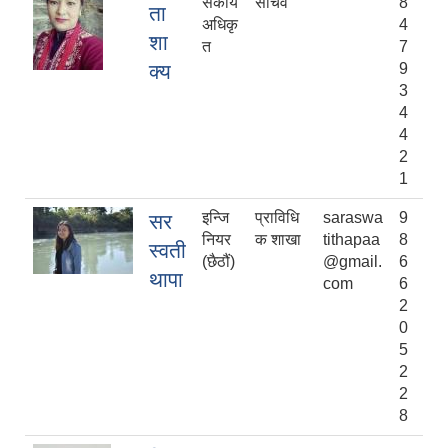
सकीय
सचिव
8
ता
अधिकृ
4
शा
त
7
क्य
9
3
4
4
2
1
इन्जि
प्राविधि
saraswa
9
सर
नियर
क शाखा
tithapaa
8
स्वती
(छैठौं)
@gmail.
6
थापा
com
6
2
0
5
2
2
8