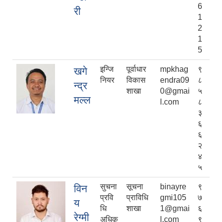
6
री
1
2
1
5
इन्जि
पूर्वाधार
mpkhag
९
खगे
नियर
विकास
endra09
८
न्द्र
शाखा
0@gmai
५
मल्ल
l.com
८
३
६
६
२
४
५
सुचना
सूचना
binayre
९
विन
प्रवि
प्राविधि
gmi105
७
य
धि
शाखा
1@gmai
६
रेग्मी
अधिकृ
l.com
९