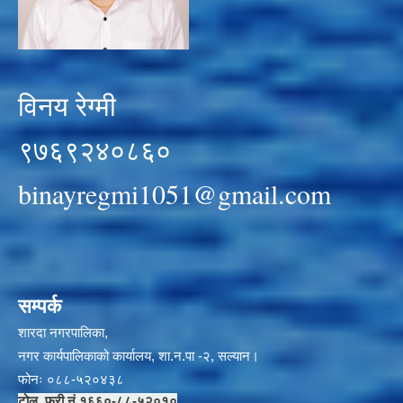
विनय रेग्मी
९७६९२४०८६०
binayregmi1051@gmail.com
सम्पर्क
शारदा नगरपालिका,
नगर कार्यपालिकाको कार्यालय, शा.न.पा -२, सल्यान।
फोनः ०८८-५२०४३८
टोल फ्री नं १६६०-८८-५२०१०