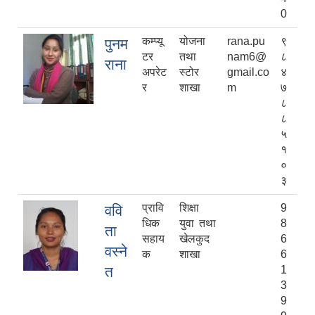
0
कम्प्यू
योजना
rana.pu
९
पुनम
टर
तथा
nam6@
८
राना
अपरेट
स्टोर
gmail.co
४
र
शाखा
m
७
८
८
५
१
०
३
प्रावि
शिक्षा
9
ववि
धिक
युवा तथा
8
ता
सहाय
खेलकुद
6
वस्ने
क
शाखा
6
त
1
3
9