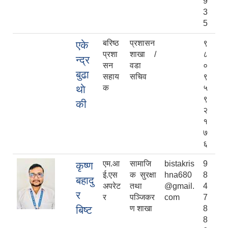
9
3
5
बरिष्ठ
प्रशासन
९
एके
प्रशा
शाखा /
८
न्द्र
सन
वडा
०
बुढा
सहाय
सचिव
९
थाे
क
५
९
की
२
१
७
६
एम.आ
सामाजि
bistakris
9
कृष्ण
ई.एस
क सुरक्षा
hna680
8
बहादु
अपरेट
तथा
@gmail.
4
र
र
पञ्जिकर
com
7
बिष्ट
ण शाखा
8
8