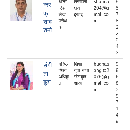
आन्त
लेखापरी
sharma
8
न्द्र
रिक
क्षण
204@g
5
प्र
लेखा
इकाई
mail.co
7
साद
परीक्ष
m
8
क
2
शर्मा
2
0
4
3
बरिष्ठ
शिक्षा
budhas
9
संगी
शिक्षा
युवा तथा
angita2
8
ता
अधिकृ
खेलकुद
076@g
6
बुढा
त
शाखा
mail.co
8
m
3
9
7
1
4
9