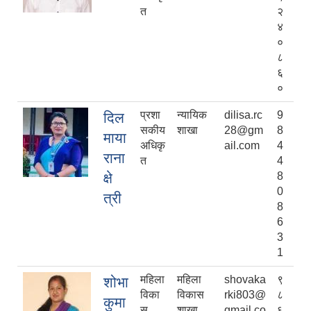
त
२
४
०
८
६
०
प्रशा
न्यायिक
dilisa.rc
9
दिल
सकीय
शाखा
28@gm
8
माया
अधिकृ
ail.com
4
राना
त
4
क्षे
8
0
त्री
8
6
3
1
महिला
महिला
shovaka
९
शोभा
विका
विकास
rki803@
८
कुमा
स
शाखा
gmail.co
६