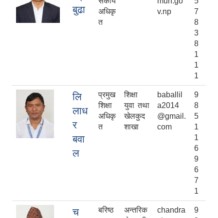
सकीय
mun.go
5
बुढा
अधिकृ
v.np
7
त
8
3
8
1
1
1
प्रमुख
शिक्षा
baballil
9
लि
शिक्षा
युवा तथा
a2014
8
लाध
अधिकृ
खेलकुद
@gmail.
5
र
त
शाखा
com
1
बवा
1
6
ल
9
6
7
1
बरिष्ठ
अन्तरिक
chandra
9
च