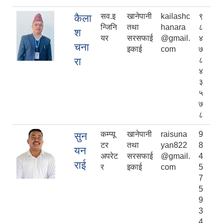
सव.इ
खानेपानी
kailashc
९
कैला
न्जिनि
तथा
hanara
८
श
यर
सरसफाई
@gmail.
४
चना
इकाई
com
७
रा
८
४
३
५
७
८
कम्प्यू
खानेपानी
raisuna
9
सुन
टर
तथा
yan822
8
यन
अपरेट
सरसफाई
@gmail.
4
राई
र
इकाई
com
5
7
5
9
3
4