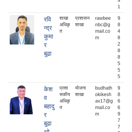
9
1
शाखा
प्रशासन
rawbee
9
रवि
अधिकृ
शाखा
nbc@g
8
न्द्र
त
mail.co
4
कुमा
m
8
र
2
8
बुढा
8
5
5
5
प्रशा
योजना
budhath
9
केश
सकीय
शाखा
okikesh
8
व
अधिकृ
av17@g
6
बहादु
त
mail.co
6
र
m
9
7
बुढा
7
थो