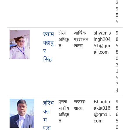
3
9
5
5
लेखा
आर्थिक
shyam.s
9
श्याम
अधिकृ
प्रशासन
ingh204
8
बहादु
त
शाखा
51@gm
5
र
ail.com
8
सिंह
0
3
1
5
7
4
प्रशा
राजश्व
Bharibh
9
हरिभ
सकीय
शाखा
akta016
8
क्त
अधिकृ
@gmail.
6
भ
त
com
5
ण्डा
0