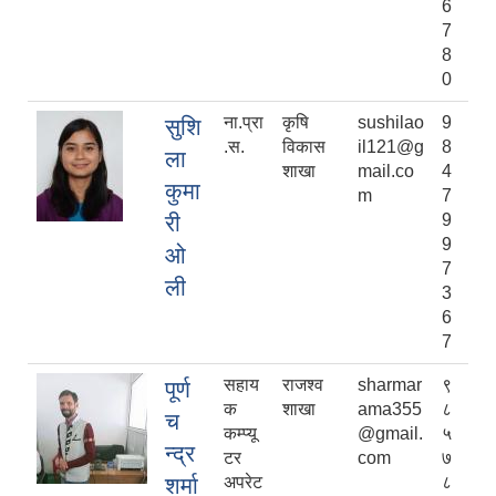
6
7
8
0
ना.प्रा
कृषि
sushilao
9
सुशि
.स.
विकास
il121@g
8
ला
शाखा
mail.co
4
कुमा
m
7
री
9
9
ओ
7
ली
3
6
7
सहाय
राजश्व
sharmar
९
पूर्ण
क
शाखा
ama355
८
च
कम्प्यू
@gmail.
५
न्द्र
टर
com
७
शर्मा
अपरेट
८