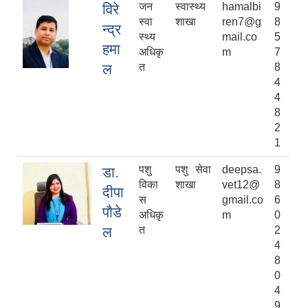
जन
स्वास्थ्य
hamalbi
9
विरे
स्वा
शाखा
ren7@g
8
न्द्र
स्थ्य
mail.co
5
हमा
अधिकृ
m
7
ल
त
8
4
4
8
2
1
पशु
पशु सेवा
deepsa.
9
डा.
विका
शाखा
vet12@
8
दीपा
स
gmail.co
6
पौडे
अधिकृ
m
0
ल
त
2
4
8
0
4
9