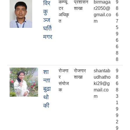
कम्प्यू
प्रशासन
birmaga
9
विर
टर
शाखा
r2050@
8
कु
अधिकृ
gmail.co
6
ञ्ज
त
m
7
घर्ति
5
9
मगर
6
6
8
8
रोजगा
रोजगार
shantab
9
शा
र
शाखा
udhatho
8
न्ता
संयोज
ki29@g
6
बुढा
क
mail.co
8
थो
m
3
1
की
9
9
2
9