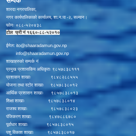
सम्पर्क
शारदा नगरपालिका,
नगर कार्यपालिकाको कार्यालय, शा.न.पा -२, सल्यान।
फोनः ०८८-५२०४३८
टोल फ्री नं १६६०-८८-५२०१०
ईमेल:
i
to@shaaradamun.gov.np
info@shaaradamun.gov.np
शाखाहरुको सम्पर्क नं
प्रमुख प्रशासकिय अधिकृतः ९८५७८३८१११
प्रशासन शाखाः ९८४८२८८५५५
योजना तथा स्टोर शाखाः ९८५७८३८०१२
आर्थिक प्रशासन शाखाः ९८५७८३८०१३
शिक्षा शाखाः ९८५७८३८०१४
राजश्व शाखाः ९८५७८३८०२३
पंजिकरण शाखाः ९८४७८८६७८०
पूर्वाधार शाखाः ९८५७८३८०१५
पशु विकाश शाखाः ९८५७८३८०१७