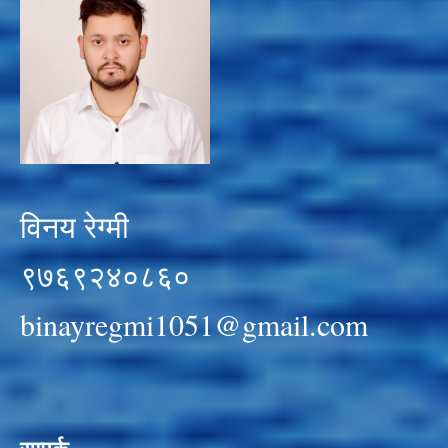
विनय रेग्मी
९७६९२४०८६०
binayregmi1051@gmail.com