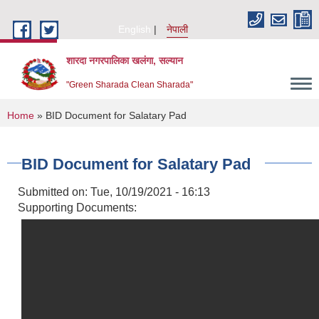
Skip to main content
English
नेपाली
शारदा नगरपालिका खलंगा, सल्यान
"Green Sharada Clean Sharada"
You are here
Home
» BID Document for Salatary Pad
BID Document for Salatary Pad
Submitted on:
Tue, 10/19/2021 - 16:13
Supporting Documents: