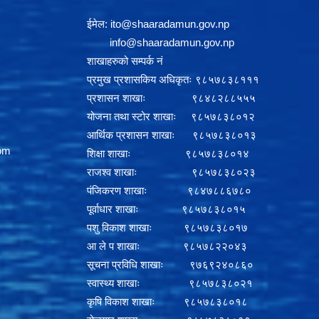
ईमेल:
i
to@shaaradamun.gov.np
info@shaaradamun.gov.np
शाखाहरुको सम्पर्क नं
प्रमुख प्रशासकिय अधिकृतः ९८५७८३८१११
प्रशासन शाखाः ९८४८२८८५५५
योजना तथा स्टोर शाखाः ९८५७८३८०१२
आर्थिक प्रशासन शाखाः ९८५७८३८०१३
om
शिक्षा शाखाः ९८५७८३८०१४
राजश्व शाखाः ९८५७८३८०२३
पंजिकरण शाखाः ९८४७८८६७८०
पूर्वाधार शाखाः ९८५७८३८०१५
पशु विकाश शाखाः ९८५७८३८०१७
आ ले प शाखाः ९८५७८२२०४३
सूचना प्रविधि शाखाः ९७६९२४०८६०
स्वास्थ्य शाखाः ९८५७८३८०२१
कृषि विकाश शाखाः ९८५७८३८०१८