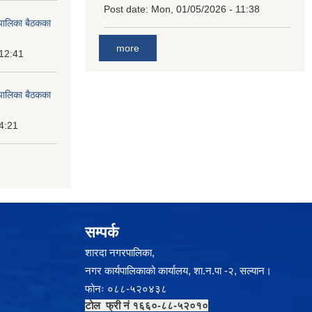
Post date:
Mon, 01/05/2026 - 11:38
पालिका बैठकका
more
 12:41
पालिका बैठकका
14:21
सम्पर्क
शारदा नगरपालिका,
नगर कार्यपालिकाको कार्यालय, शा.न.पा -२, सल्यान।
फोनः ०८८-५२०४३८
टोल फ्री नं १६६०-८८-५२०१०