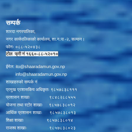
सम्पर्क
शारदा नगरपालिका,
नगर कार्यपालिकाको कार्यालय, शा.न.पा -२, सल्यान।
फोनः ०८८-५२०४३८
टोल फ्री नं १६६०-८८-५२०१०
ईमेल:
i
to@shaaradamun.gov.np
info@shaaradamun.gov.np
शाखाहरुको सम्पर्क नं
प्रमुख प्रशासकिय अधिकृतः ९८५७८३८१११
प्रशासन शाखाः ९८४८२८८५५५
योजना तथा स्टोर शाखाः ९८५७८३८०१२
आर्थिक प्रशासन शाखाः ९८५७८३८०१३
शिक्षा शाखाः ९८५७८३८०१४
राजश्व शाखाः ९८५७८३८०२३