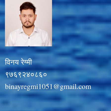
विनय रेग्मी
९७६९२४०८६०
binayregmi1051@gmail.com