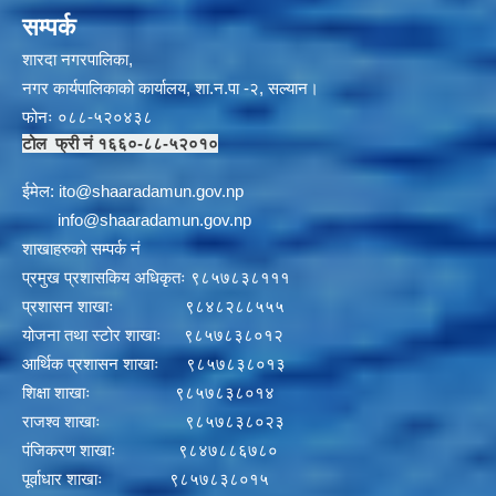
सम्पर्क
शारदा नगरपालिका,
नगर कार्यपालिकाको कार्यालय, शा.न.पा -२, सल्यान।
फोनः ०८८-५२०४३८
टोल फ्री नं १६६०-८८-५२०१०
ईमेल:
i
to@shaaradamun.gov.np
info@shaaradamun.gov.np
शाखाहरुको सम्पर्क नं
प्रमुख प्रशासकिय अधिकृतः ९८५७८३८१११
प्रशासन शाखाः ९८४८२८८५५५
योजना तथा स्टोर शाखाः ९८५७८३८०१२
आर्थिक प्रशासन शाखाः ९८५७८३८०१३
शिक्षा शाखाः ९८५७८३८०१४
राजश्व शाखाः ९८५७८३८०२३
पंजिकरण शाखाः ९८४७८८६७८०
पूर्वाधार शाखाः ९८५७८३८०१५