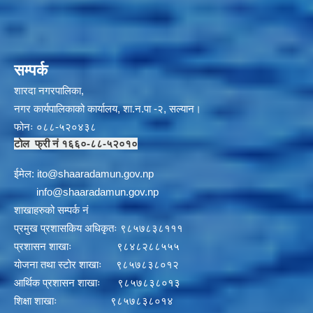
सम्पर्क
शारदा नगरपालिका,
नगर कार्यपालिकाको कार्यालय, शा.न.पा -२, सल्यान।
फोनः ०८८-५२०४३८
टोल फ्री नं १६६०-८८-५२०१०
ईमेल:
i
to@shaaradamun.gov.np
info@shaaradamun.gov.np
शाखाहरुको सम्पर्क नं
प्रमुख प्रशासकिय अधिकृतः ९८५७८३८१११
प्रशासन शाखाः ९८४८२८८५५५
योजना तथा स्टोर शाखाः ९८५७८३८०१२
आर्थिक प्रशासन शाखाः ९८५७८३८०१३
शिक्षा शाखाः ९८५७८३८०१४