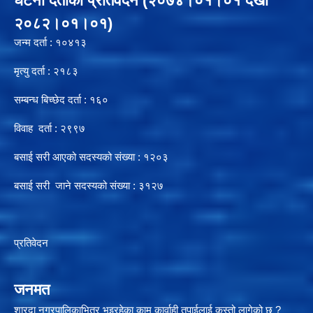
घटना दर्ताको प्रतिवेदन (२०७४।०१।०१ देखी
२०८२।०१।०१)
जन्म दर्ता : १०४१३
मृत्यु दर्ता : २१८३
सम्बन्ध बिच्छेद दर्ता : १६०
विवाह दर्ता : २९९७
बसाई सरी आएको सदस्यको संख्या : १२०३
बसाई सरी जाने सदस्यको संख्या : ३१२७
प्रतिवेदन
जनमत
शारदा नगरपालिकाभित्र भइरहेका काम कार्वाही तपाईलाई कस्तो लागेको छ ?