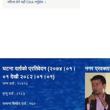
नतिजा हेर्न यहाँ Click गर्नुहोस ।
घटना दर्ताको प्रतिवेदन (२०७४।०१।
नगर प्रवक्ता
०१ देखी २०८२।०१।०१)
जन्म दर्ता : १०४१३
मृत्यु दर्ता : २१८३
सम्बन्ध बिच्छेद दर्ता : १६०