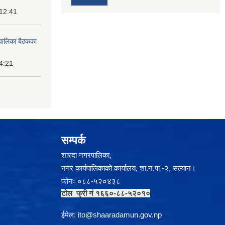
 12:41
पालिका बैठकका
14:21
सम्पर्क
शारदा नगरपालिका,
नगर कार्यपालिकाको कार्यालय, शा.न.पा -२, सल्यान।
फोनः ०८८-५२०४३८
टोल फ्री नं १६६०-८८-५२०१०
ईमेल:
i
to@shaaradamun.gov.np