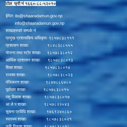
टोल फ्री नं १६६०-८८-५२०१०
ईमेल:
i
to@shaaradamun.gov.np
info@shaaradamun.gov.np
शाखाहरुको सम्पर्क नं
प्रमुख प्रशासकिय अधिकृतः ९८५७८३८१११
प्रशासन शाखाः ९८४८२८८५५५
योजना तथा स्टोर शाखाः ९८५७८३८०१२
आर्थिक प्रशासन शाखाः ९८५७८३८०१३
शिक्षा शाखाः ९८५७८३८०१४
राजश्व शाखाः ९८५७८३८०२३
पंजिकरण शाखाः ९८४७८८६७८०
पूर्वाधार शाखाः ९८५७८३८०१५
पशु विकाश शाखाः ९८५७८३८०१७
आ ले प शाखाः ९८५७८२२०४३
सूचना प्रविधि शाखाः ९७६९२४०८६०
स्वास्थ्य शाखाः ९८५७८३८०२१
कृषि विकाश शाखाः ९८५७८३८०१८