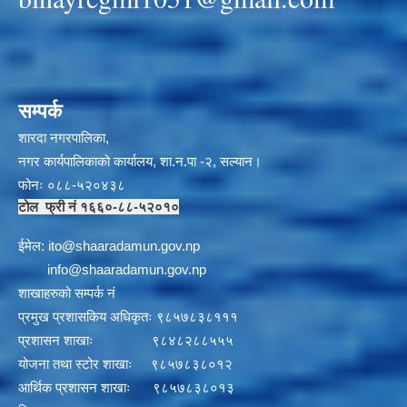
सम्पर्क
शारदा नगरपालिका,
नगर कार्यपालिकाको कार्यालय, शा.न.पा -२, सल्यान।
फोनः ०८८-५२०४३८
टोल फ्री नं १६६०-८८-५२०१०
ईमेल:
i
to@shaaradamun.gov.np
info@shaaradamun.gov.np
शाखाहरुको सम्पर्क नं
प्रमुख प्रशासकिय अधिकृतः ९८५७८३८१११
प्रशासन शाखाः ९८४८२८८५५५
योजना तथा स्टोर शाखाः ९८५७८३८०१२
आर्थिक प्रशासन शाखाः ९८५७८३८०१३