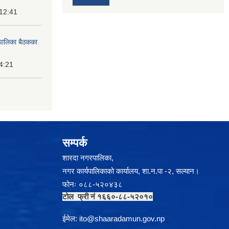
 12:41
पालिका बैठकका
14:21
सम्पर्क
शारदा नगरपालिका,
नगर कार्यपालिकाको कार्यालय, शा.न.पा -२, सल्यान।
फोनः ०८८-५२०४३८
टोल फ्री नं १६६०-८८-५२०१०
ईमेल:
i
to@shaaradamun.gov.np