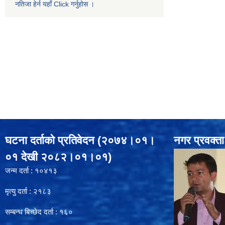
नतिजा हेर्न यहाँ Click गर्नुहोस ।
घटना दर्ताको प्रतिवेदन (२०७४।०१।
नगर प्रवक्ता
०१ देखी २०८२।०१।०१)
जन्म दर्ता : १०४१३
मृत्यु दर्ता : २१८३
सम्बन्ध बिच्छेद दर्ता : १६०