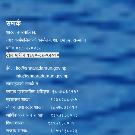
सम्पर्क
शारदा नगरपालिका,
नगर कार्यपालिकाको कार्यालय, शा.न.पा -२, सल्यान।
फोनः ०८८-५२०४३८
टोल फ्री नं १६६०-८८-५२०१०
ईमेल:
i
to@shaaradamun.gov.np
info@shaaradamun.gov.np
शाखाहरुको सम्पर्क नं
प्रमुख प्रशासकिय अधिकृतः ९८५७८३८१११
प्रशासन शाखाः ९८४८२८८५५५
योजना तथा स्टोर शाखाः ९८५७८३८०१२
आर्थिक प्रशासन शाखाः ९८५७८३८०१३
शिक्षा शाखाः ९८५७८३८०१४
राजश्व शाखाः ९८५७८३८०२३