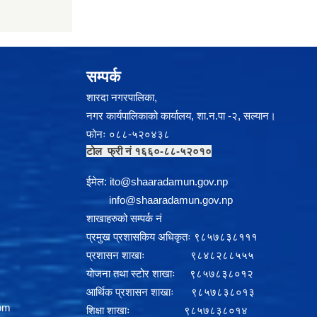
सम्पर्क
शारदा नगरपालिका,
नगर कार्यपालिकाको कार्यालय, शा.न.पा -२, सल्यान।
फोनः ०८८-५२०४३८
टोल फ्री नं १६६०-८८-५२०१०
ईमेल:
i
to@shaaradamun.gov.np
info@shaaradamun.gov.np
शाखाहरुको सम्पर्क नं
प्रमुख प्रशासकिय अधिकृतः ९८५७८३८१११
प्रशासन शाखाः ९८४८२८८५५५
योजना तथा स्टोर शाखाः ९८५७८३८०१२
आर्थिक प्रशासन शाखाः ९८५७८३८०१३
om
शिक्षा शाखाः ९८५७८३८०१४