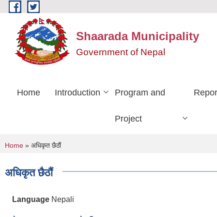
Skip to main content
Shaarada Municipality
Government of Nepal
Home
Introduction
Program and
Repor
Project
You are here
Home
» अधिकृत छैठाैं
अधिकृत छैठाैं
Language
Nepali