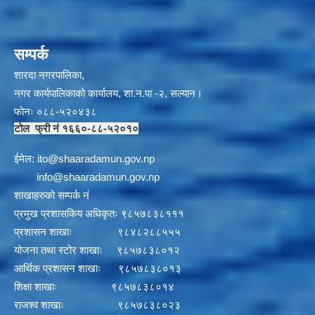
सम्पर्क
शारदा नगरपालिका,
नगर कार्यपालिकाको कार्यालय, शा.न.पा -२, सल्यान।
फोनः ०८८-५२०४३८
टोल फ्री नं १६६०-८८-५२०१०
ईमेल:
i
to@shaaradamun.gov.np
info@shaaradamun.gov.np
शाखाहरुको सम्पर्क नं
प्रमुख प्रशासकिय अधिकृतः ९८५७८३८१११
प्रशासन शाखाः ९८४८२८८५५५
योजना तथा स्टोर शाखाः ९८५७८३८०१२
आर्थिक प्रशासन शाखाः ९८५७८३८०१३
शिक्षा शाखाः ९८५७८३८०१४
राजश्व शाखाः ९८५७८३८०२३