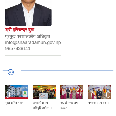
श्री हरिचन्द्र बुढा
प्रमुख प्रशासकीय अधिकृत
info@shaaradamun.gov.np
9857838111
प्रशासनिक भवन
कर्मचारी क्षमता
१६ औ नगर सभा
नगर सभा २०८१ ।
अभिबृद्बि तालिम ।
२०८१