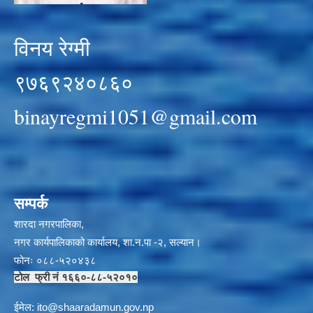
विनय रेग्मी
९७६९२४०८६०
binayregmi1051@gmail.com
सम्पर्क
शारदा नगरपालिका,
नगर कार्यपालिकाको कार्यालय, शा.न.पा -२, सल्यान।
फोनः ०८८-५२०४३८
टोल फ्री नं १६६०-८८-५२०१०
ईमेल:
i
to@shaaradamun.gov.np