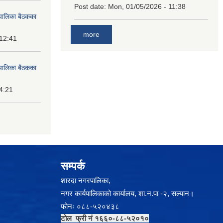
Post date:
Mon, 01/05/2026 - 11:38
पालिका बैठकका
more
 12:41
पालिका बैठकका
14:21
सम्पर्क
शारदा नगरपालिका,
नगर कार्यपालिकाको कार्यालय, शा.न.पा -२, सल्यान।
फोनः ०८८-५२०४३८
टोल फ्री नं १६६०-८८-५२०१०