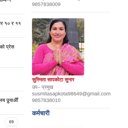
9857838009
्बर १० र ११
को प्रेस
सुस्मिता सापकोटा सुनार
उप– प्रमुख
susmitasapkota98649@gmail.com
ु‌र्‍याअैाँ
9857838010
कर्मचारी
69