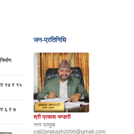
जन-प्रतिनिधि
िर्माण
्बर १४ र १५
्बर ६ र ७
श्री प्रकाश भण्डारी
नगर प्रमुख
call2prakash2000@gmail.com
म्पन्न