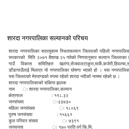
आधुनिक बसपार्क श्रीनगर
शारदा नगरपालिका सल्यानकाे परिचय
शारदा नगरपालिका सदरमुकाम स्थितसल्यान जिल्लाकोे पहिलो नगरपालिक
सरकारको मिति २०७१ बैशाख २५ गतेको निणयानुसार सल्यान जिल्लाका 
गाउँ विकास समितिहरु खलंगा,सेजवालटाकुरा,मार्के,कजेरी,हिवल्चा
डाँडागाउँलाई मिलाएर यो नगरपालिका घोषणा भएको हो । यस नगरपालि
यस जिल्लाको मेरुदण्डको रुपमा रहेको शारदा नदीको नाममा रहेको छ ।
शारदा नगरपालिकाको संक्षिप्त झलक
नाम ः शारदा नगरपालिका,सल्यान
क्षेत्रफल ः १९८.३२
जनसंख्या ः३३७३०
महिला जनसंख्या ः १८०६९
पुरुष जनसंख्या ः १५६६१
कुल परिवार संख्या ः ७३९१
जनघनत्व ः १७० प्रति वर्ग कि.मि.