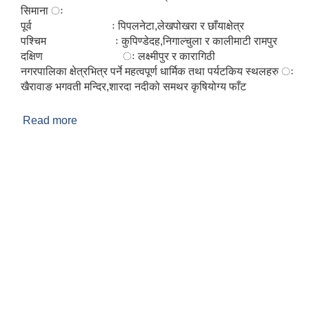
सिमाना ः
पूर्व ः पिपलनेटा,लेखपोखरा र छाँयाक्षेत्र
पश्चिम ः कुपिण्डेदह,निगाल्चुला र कालीमाटी रामपुर
दक्षिण ः लक्ष्मीपुर र कारागिठी
नगरपालिका क्षेत्रभित्र पर्ने महत्वपूर्ण धार्मिक तथा पर्यटकिय स्थलहरु ः
खैरावाङ भगवती मन्दिर,शारदा नदीको समथर कृषियोग्य फाँट
Read more
about शारदा नगरपालिका सल्यानकाे परिचय