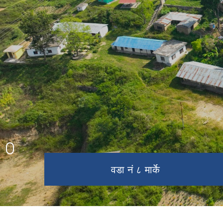
रनिङ सिल्ड
नगरपालिका परिवार
प्रशिद्ब धार्मिक स्थल खैराबाङ
वडा नं ७ ओख्रेनी
वडा नं ८ मार्के
नगर सभा
प्रशासनिक भवन
त्रि ज मा वी लुहापिङ