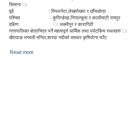
सिमाना ः
पूर्व ः पिपलनेटा,लेखपोखरा र छाँयाक्षेत्र
पश्चिम ः कुपिण्डेदह,निगाल्चुला र कालीमाटी रामपुर
दक्षिण ः लक्ष्मीपुर र कारागिठी
नगरपालिका क्षेत्रभित्र पर्ने महत्वपूर्ण धार्मिक तथा पर्यटकिय स्थलहरु ः
खैरावाङ भगवती मन्दिर,शारदा नदीको समथर कृषियोग्य फाँट
Read more
about शारदा नगरपालिका सल्यानकाे परिचय