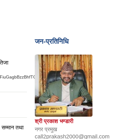
जन-प्रतिनिधि
तिजा
sa23FiuGagbBzzBhfTCRt3xLWRMP...
श्री प्रकाश भण्डारी
िय सम्मान तथा
नगर प्रमुख
call2prakash2000@gmail.com