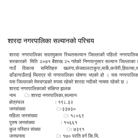
आधुनिक बसपार्क श्रीनगर
शारदा नगरपालिका सल्यानकाे परिचय
शारदा नगरपालिका सदरमुकाम स्थितसल्यान जिल्लाकोे पहिलो नगरपालिक
सरकारको मिति २०७१ बैशाख २५ गतेको निणयानुसार सल्यान जिल्लाका 
गाउँ विकास समितिहरु खलंगा,सेजवालटाकुरा,मार्के,कजेरी,हिवल्चा
डाँडागाउँलाई मिलाएर यो नगरपालिका घोषणा भएको हो । यस नगरपालि
यस जिल्लाको मेरुदण्डको रुपमा रहेको शारदा नदीको नाममा रहेको छ ।
शारदा नगरपालिकाको संक्षिप्त झलक
नाम ः शारदा नगरपालिका,सल्यान
क्षेत्रफल ः १९८.३२
जनसंख्या ः३३७३०
महिला जनसंख्या ः १८०६९
पुरुष जनसंख्या ः १५६६१
कुल परिवार संख्या ः ७३९१
जनघनत्व ः १७० प्रति वर्ग कि.मि.