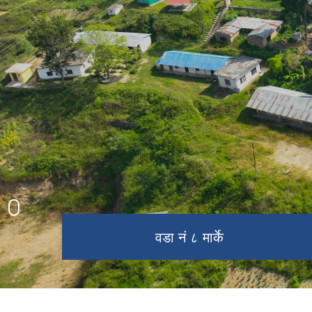
रनिङ सिल्ड
नगरपालिका परिवार
प्रशिद्ब धार्मिक स्थल खैराबाङ
वडा नं ७ ओख्रेनी
वडा नं ८ मार्के
नगर सभा
प्रशासनिक भवन
त्रि ज मा वी लुहापिङ