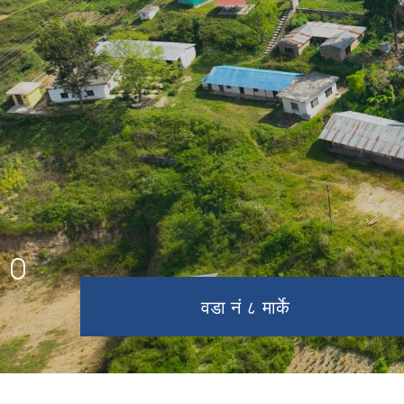
रनिङ सिल्ड
नगरपालिका परिवार
प्रशिद्ब धार्मिक स्थल खैराबाङ
वडा नं ७ ओख्रेनी
वडा नं ८ मार्के
नगर सभा
प्रशासनिक भवन
त्रि ज मा वी लुहापिङ