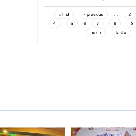
Pages
« first
‹ previous
…
2
4
5
6
7
8
9
…
next ›
last »